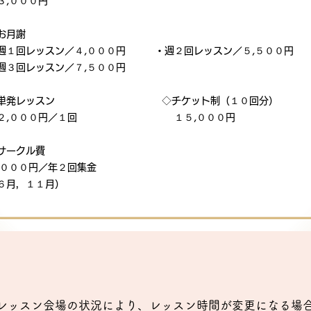
,０００円
◇お月謝
週１回レッスン／４,０００円
・週２回レッスン／５,５００円
週３回レッスン／７,５００円
◇単発レッスン ◇チケット制（１０回分）
２,０００円／１回 １５,０００円
サークル費
,０００円／年２回集金
６月，１１月）
レッスン会場の状況により、レッスン時間が変更になる場