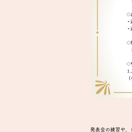
３
・
・
◇
１
（
発表会の練習や、