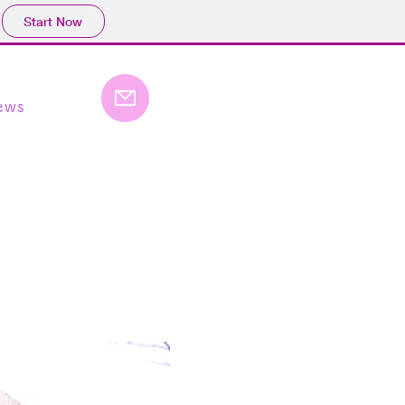
Start Now
ews